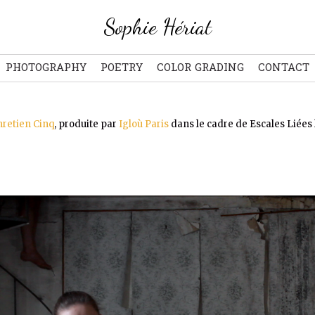
Sophie Hériat
PHOTOGRAPHY
POETRY
COLOR GRADING
CONTACT
hretien Cinq
, produite par
Igloù Paris
dans le cadre de Escales Liées l